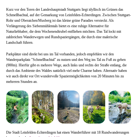
Kurz vor den Toren der Landeshauptstadt Stuttgarts liegt idyllisch im Grünen das
Schmellbachtal, auf der Gemarkung von Leinfelden-Echterdingen. Zwischen Stuttgart-
Rohr und Oberaichen/Musberg ist das kleine grüne Paradies versteckt. Als
Verlängerung des Siebenmühlentals bietet es eine ruhige Alternative für
Naturliebhaber, die dem Wochenendtrubel entfliehen möchten. Das Tal lockt mit
zahlreichen Wanderwegen und Rundspaziergängen, die durch eine malerische
Landschaft führen.
Parkplätze sind direkt bei uns im Tal vorhanden, jedoch empfehlen wir den
Wanderparkplatz "Schmellbachtal" zu nutzen und den Weg ins Tal zu Fuß zu gehen
(900m). Hierfür gibt es mehrere Wege, auch links und rechts der Straße entlang, die
durch das Ambiente des Waldes natürlich viel mehr Charme haben. Alternativ haben
wir auch direkt vor Ort wundervolle Spaziermöglichkeiten von 20 Minuten bis zu
mehreren Stunden an.
Die Stadt Leinfelden-Echterdingen hat einen Wanderführer mit 18 Rundwanderungen